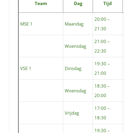
Team
Dag
Tijd
20:00 –
MSE 1
Maandag
Sem
21:30
21:00 –
Sta
Woensdag
22:30
(cen
19:30 –
Sta
VSE 1
Dinsdag
21:00
trai
18:30 –
Woensdag
Sta
20:00
17:00 –
Vrijdag
Sta
18:30
19:30 –