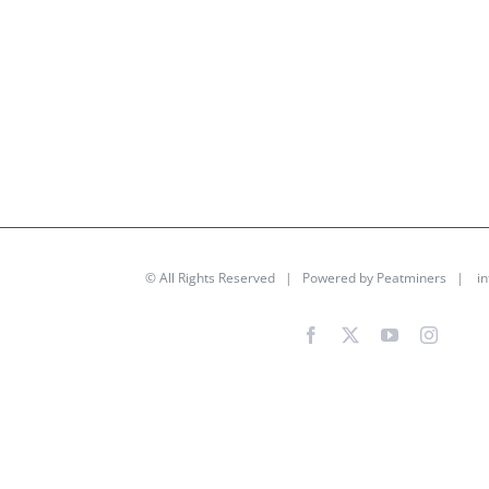
© All Rights Reserved | Powered by
Peatminers
|
i
Facebook
X
YouTube
Instag