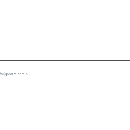
nfo@peatminers.nl
ram