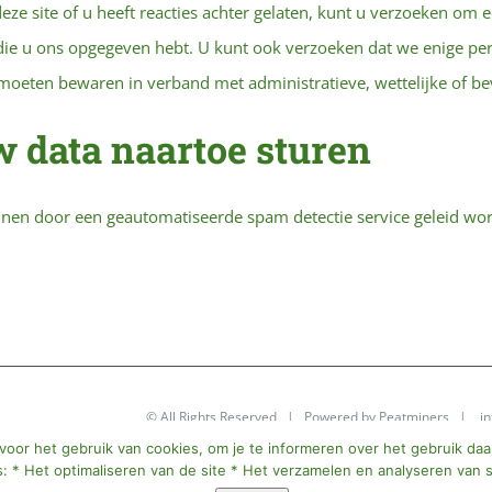
deze site of u heeft reacties achter gelaten, kunt u verzoeken om
a die u ons opgegeven hebt. U kunt ook verzoeken dat we enige pe
 moeten bewaren in verband met administratieve, wettelijke of be
 data naartoe sturen
nnen door een geautomatiseerde spam detectie service geleid wo
© All Rights Reserved | Powered by
Peatminers
|
i
 voor het gebruik van cookies, om je te informeren over het gebruik da
: * Het optimaliseren van de site * Het verzamelen en analyseren van s
Facebook
X
YouTube
Instag