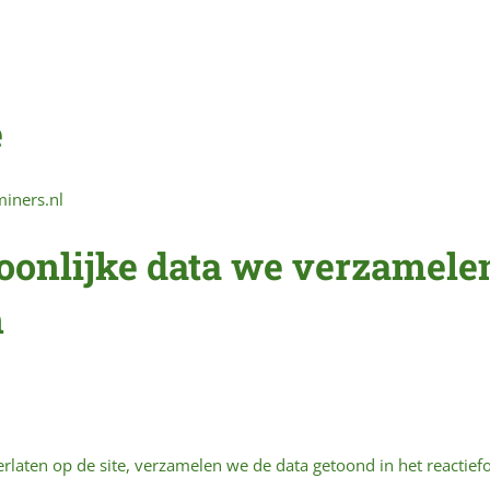
e
miners.nl
oonlijke data we verzamele
n
terlaten op de site, verzamelen we de data getoond in het reactie